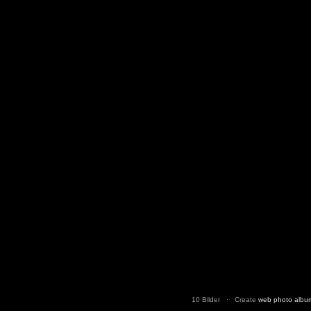
10 Bilder · Create
web photo albu